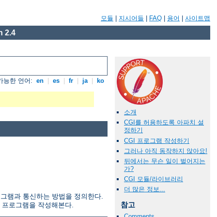
모듈
|
지시어들
|
FAQ
|
용어
|
사이트맵
 2.4
가능한 언어:
en
|
es
|
fr
|
ja
|
ko
소개
CGI를 허용하도록 아파치 설
정하기
CGI 프로그램 작성하기
그러나 아직 동작하지 않아요!
뒤에서는 무슨 일이 벌어지는
가?
CGI 모듈/라이브러리
더 많은 정보...
부 프로그램과 통신하는 방법을 정의한다.
참고
I 프로그램을 작성해본다.
Comments