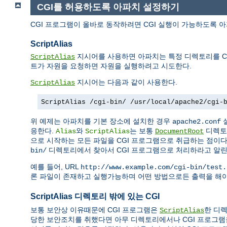
CGI를 허용하도록 아파치 설정하기
CGI 프로그램이 올바로 동작하려면 CGI 실행이 가능하도록 
ScriptAlias
지시어를 사용하면 아파치는 특정 디렉토리를 CG
ScriptAlias
트가 자원을 요청하면 자원을 실행하려고 시도한다.
지시어는 다음과 같이 사용한다.
ScriptAlias
ScriptAlias /cgi-bin/ /usr/local/apache2/cgi-
위 예제는 아파치를 기본 장소에 설치한 경우
apache2.conf
응한다.
와
는 보통
디렉토
Alias
ScriptAlias
DocumentRoot
으로 시작하는 모든 파일을 CGI 프로그램으로 취급하는 점이
디렉토리에서 찾아서 CGI 프로그램으로 처리하라고 알린
bin/
예를 들어, URL
http://www.example.com/cgi-bin/test.
론 파일이 존재하고 실행가능하며 어떤 방법으로든 출력을 해야
ScriptAlias 디렉토리 밖에 있는 CGI
보통 보안상 이유때문에 CGI 프로그램은
한 디렉
ScriptAlias
당한 보안조치를 취했다면 아무 디렉토리에서나 CGI 프로그램을